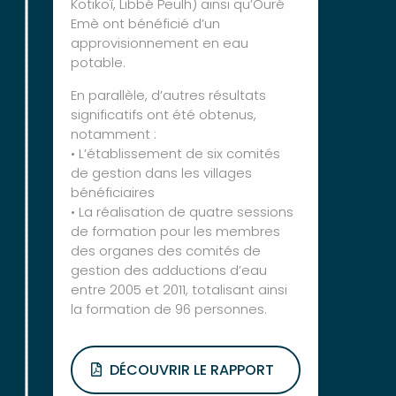
Kotikoî, Libbé Peulh) ainsi qu’Ouré
Emè ont bénéficié d’un
approvisionnement en eau
potable.
En parallèle, d’autres résultats
significatifs ont été obtenus,
notamment :
• L’établissement de six comités
de gestion dans les villages
bénéficiaires
• La réalisation de quatre sessions
de formation pour les membres
des organes des comités de
gestion des adductions d’eau
entre 2005 et 2011, totalisant ainsi
la formation de 96 personnes.
DÉCOUVRIR LE RAPPORT