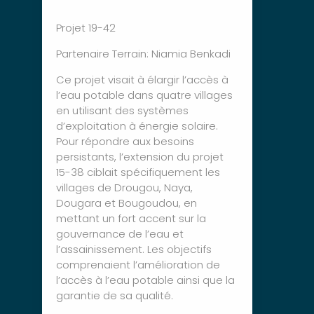
Projet 19-42
Partenaire Terrain: Niamia Benkadi
Ce projet visait à élargir l’accès à
l’eau potable dans quatre villages
en utilisant des systèmes
d’exploitation à énergie solaire.
Pour répondre aux besoins
persistants, l’extension du projet
15-38 ciblait spécifiquement les
villages de Drougou, Naya,
Dougara et Bougoudou, en
mettant un fort accent sur la
gouvernance de l’eau et
l’assainissement. Les objectifs
comprenaient l’amélioration de
l’accès à l’eau potable ainsi que la
garantie de sa qualité.