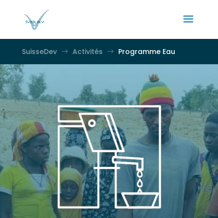
SuisseDev
Activités
Programme Eau
$
$