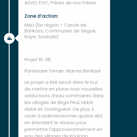
ASVD, FGC, Frères de nos Frères
Zone d’action:
MALI (5e région – Cercle de
Bankass, Communes de Ségué,
Baye, Soubala)

Projet 15-38
Partenaire Terrain: Niamia Benkadi
Le projet a été lancé dans le but
de mettre en place trois nouvelles
adductions d’eau sommaires dans
les villages de Birga Peul, Libbé
Abbé et Orotéguéré. De plus, il
visait à redimensionner quatre AES
en étendant le réseau pour
permettre l’approvisionnement en
eau des villages de Koulogo,