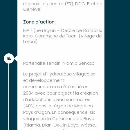
régionial du centre (FR), DDC, Etat de
Genève
Zone d’action:
MALI (5e région – Cercle de Bankass,
Koro, Commune de Toeni (Village de
Loroni)

Partenaire Terrain: Niamia Benkadi
Le projet d’Hydraulique villageoise
et développement
communautaire a été initié en
2004 avec pour objectif la création
d’adductions d’eau sommaires
(AES) dans la région de Mopti en
Pays d’Ogon. En conséquence, six
villages de la Commune de Baye
(Niamia, Dian, Doulin Baye, Wéssé,