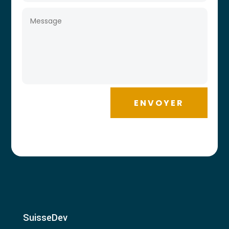
ENVOYER
SuisseDev