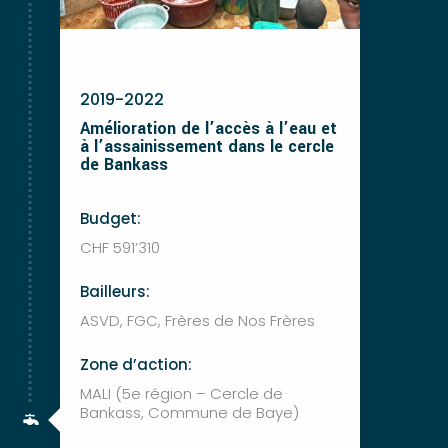
2019-2022
Amélioration de l’accès à l’eau et
à l’assainissement dans le cercle
de Bankass
Budget:
CHF 591’310
Bailleurs:
ASVD, FGC, Frères de Nos Frères
Zone d’action:
MALI (5e région – Cercle de
Bankass, Commune de Baye)
