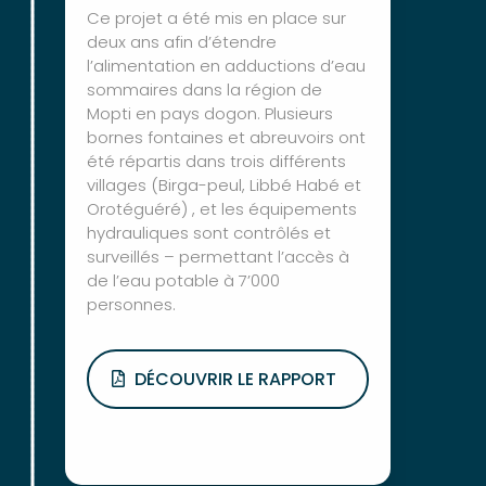
Ce projet a été mis en place sur
deux ans afin d’étendre
l’alimentation en adductions d’eau
sommaires dans la région de
Mopti en pays dogon. Plusieurs
bornes fontaines et abreuvoirs ont
été répartis dans trois différents
villages (Birga-peul, Libbé Habé et
Orotéguéré) , et les équipements
hydrauliques sont contrôlés et
surveillés – permettant l’accès à
de l’eau potable à 7’000
personnes.
DÉCOUVRIR LE RAPPORT