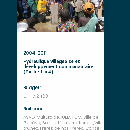
2004-2011
Hydraulique villageoise et
développement communautaire
(Partie 1 à 4)
Budget:
CHF 712’480
Bailleurs:
ASVD, Culturaide, IUED, FGC, Ville de
Genève, Solidarité Internationale,Ville
d’Onex, Frères de nos Frères, Conseil